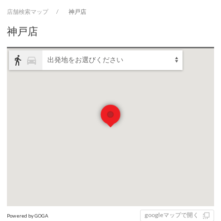
店舗検索マップ
神戸店
神戸店
directions_walk
directions_car
出発地をお選びください
googleマップで開く
Powered by GOGA