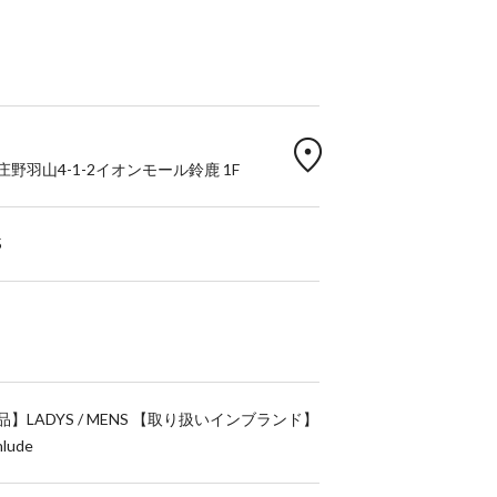
location_on
野羽山4-1-2イオンモール鈴鹿 1F
5
】LADYS / MENS 【取り扱いインブランド】
nlude