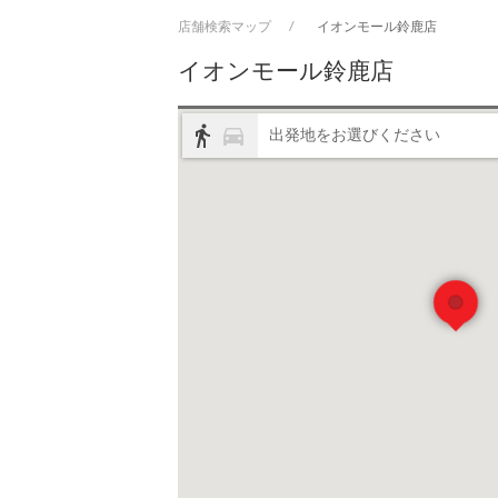
店舗検索マップ
イオンモール鈴鹿店
イオンモール鈴鹿店
directions_walk
directions_car
出発地をお選びください