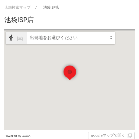
店舗検索マップ
池袋ISP店
池袋ISP店
directions_walk
directions_car
出発地をお選びください
googleマップで開く
Powered by GOGA