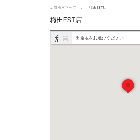
店舗検索マップ
梅田EST店
梅田EST店
directions_walk
directions_car
出発地をお選びください